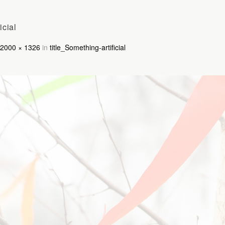
icial
2000 × 1326
in
title_Something-artificial