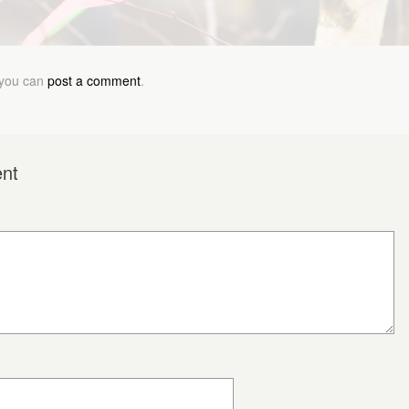
 you can
post a comment
.
nt