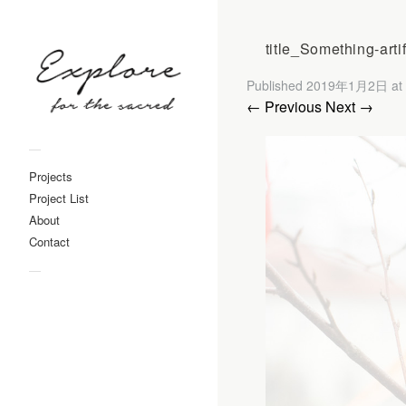
title_Something-artif
Published
2019年1月2日
at
← Previous
Next →
—
Projects
Project List
About
Contact
—