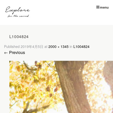
menu
L1004824
Published
2019年4月5日
at
2000 × 1345
in
L1004824
← Previous