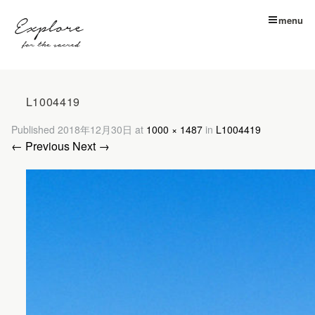
menu
L1004419
Published
2018年12月30日
at
1000 × 1487
in
L1004419
← Previous
Next →