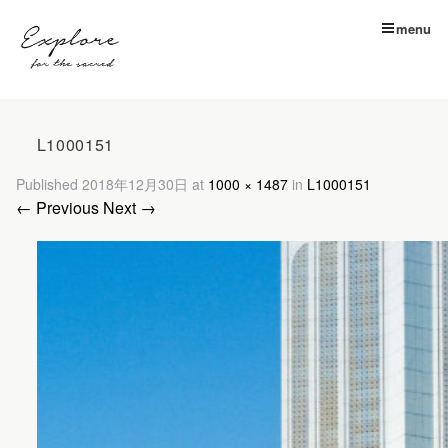
menu
L1000151
Published
2018年12月30日
at
1000 × 1487
in
L1000151
← Previous
Next →