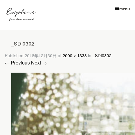
menu
_SDI0302
Published
2018年12月30日
at
2000 × 1333
in
_SDI0302
← Previous
Next →