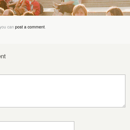
 you can
post a comment
.
nt