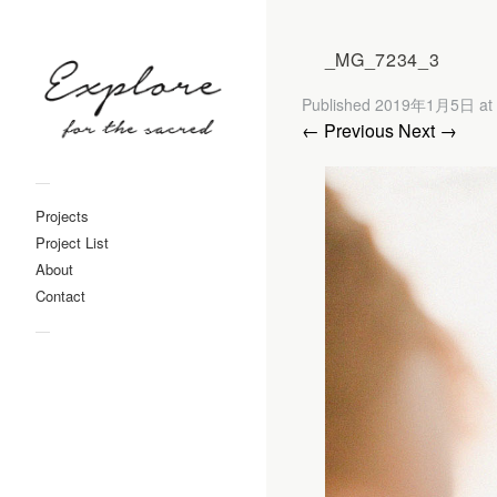
_MG_7234_3
Published
2019年1月5日
at
← Previous
Next →
—
Projects
Project List
About
Contact
—